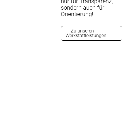
nur für Transparenz,
tschland sowie im
sondern auch für
Ausland – ganz
Orientierung!
e Selbstbeteiligung.
Zu unseren
weiter
Werkstattleistungen