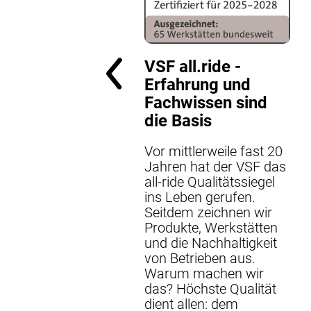
f
RUF
VSF all.ride -
Erfahrung und
Fachwissen sind
die Basis
Vor mittlerweile fast 20
Jahren hat der VSF das
all-ride Qualitätssiegel
ins Leben gerufen.
Seitdem zeichnen wir
nexo -
Produkte, Werkstätten
mplettschutz
und die Nachhaltigkeit
von Betrieben aus.
 der E-Bike-
Warum machen wir
sicherung von
das? Höchste Qualität
exo sicherst du dein
dient allen: dem
e rundum ab – ganz