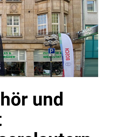
ehör und
t