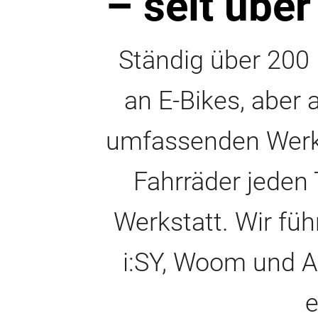
– seit über
Ständig über 200 E
an E-Bikes, aber 
umfassenden Werkst
Fahrräder jeden
Werkstatt. Wir fü
i:SY, Woom und A
e