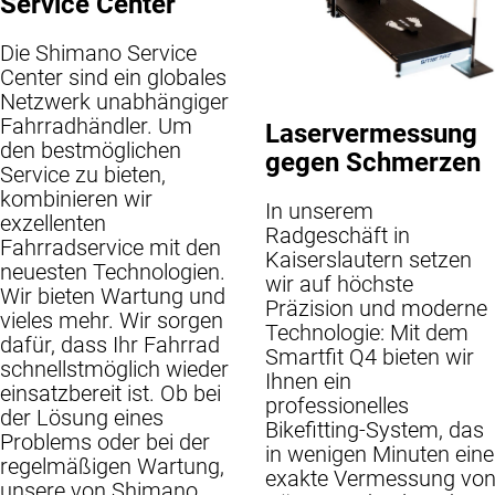
Service Center
Die Shimano Service
Center sind ein globales
Netzwerk unabhängiger
Fahrradhändler. Um
Laservermessung
den bestmöglichen
gegen Schmerzen
Service zu bieten,
kombinieren wir
In unserem
exzellenten
Radgeschäft in
Fahrradservice mit den
Kaiserslautern setzen
neuesten Technologien.
wir auf höchste
Wir bieten Wartung und
Präzision und moderne
vieles mehr. Wir sorgen
Technologie: Mit dem
dafür, dass Ihr Fahrrad
Smartfit Q4 bieten wir
schnellstmöglich wieder
Ihnen ein
einsatzbereit ist. Ob bei
professionelles
der Lösung eines
Bikefitting-System, das
Problems oder bei der
in wenigen Minuten eine
regelmäßigen Wartung,
exakte Vermessung vo
unsere von Shimano