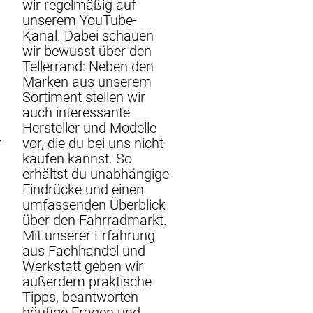
wir regelmäßig auf
#30884 (links) / #3
unserem YouTube-
(rechts): Kurbelarm
Kanal. Dabei schauen
ACID Carbon Hybrid
wir bewusst über den
(ISIS) 2026 Längen:
Tellerrand: Neben den
160mm, 165mm,
Marken aus unserem
170mm, 175mm
Sortiment stellen wir
auch interessante
Hersteller und Modelle
Alle betroffenen
vor, die du bei uns nicht
r
Modelle
kaufen kannst. So
erhältst du unabhängige
Eindrücke und einen
umfassenden Überblick
über den Fahrradmarkt.
Mit unserer Erfahrung
aus Fachhandel und
Werkstatt geben wir
außerdem praktische
Tipps, beantworten
häufige Fragen und