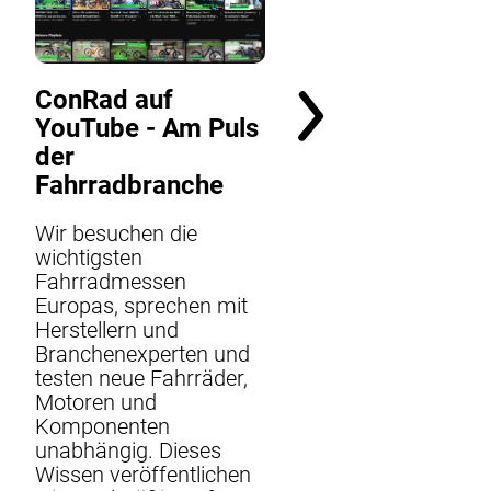
Produktsicherhe
PRODUKTSICHERH
- Verkaufsstopp und
ConRad auf
Untersagung der
YouTube - Am Puls
weiteren Nutzung 
Hybrid Modelle
der
Modelljahr 2026 mit
Fahrradbranche
ACID Carbon Hybrid
Kurbeln Sehr geehrt
Wir besuchen die
CUBE Kunde, Betrof
wichtigsten
sind alle nachfolgen
Fahrradmessen
aufgeführten CUBE
Europas, sprechen mit
Hybrid Modelle des
Herstellern und
Modelljahres 2026, 
Branchenexperten und
mit ACID Carbon Hy
testen neue Fahrräder,
Kurbelarmen 2026
Motoren und
ausgestattet sind u
Komponenten
vor dem 08.05.2026
unabhängig. Dieses
ausgeliefert wurden.
Wissen veröffentlichen
n
Betroffene Kurbelar