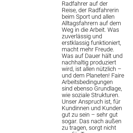
Radfahrer auf der
e Kleingedrucktes.
Reise, der Radfahrerin
nur 69 € pro Jahr
beim Sport und allen
d Reparaturen aller
Alltagsfahrern auf dem
äden abgedeckt,
Weg in die Arbeit. Was
lusive Akku. Auch bei
zuverlässig und
bstahl bekommst du
erstklassig funktioniert,
ompliziert Ersatz.
macht mehr Freude.
k Pick-up-Service
Was auf Dauer hält und
ibst du bei Pannen
nachhaltig produziert
ht liegen, und dein
wird, ist allen nützlich –
ehör ist bis 150 €
und dem Planeten! Faire
versichert. Wer ein
Arbeitsbedingungen
ives GPS-Tracking
sind ebenso Grundlage,
t, profitiert
wie soziale Strukturen.
ätzlich von einem
Unser Anspruch ist, für
raktiven
Kundinnen und Kunden
tragsrabatt. Der
gut zu sein – sehr gut
utz gilt für E-Bikes
sogar. Das nach außen
 sechs Monate nach
zu tragen, sorgt nicht
f und greift in