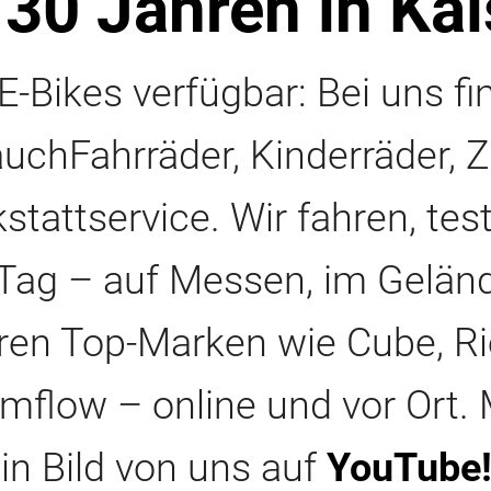
 30 Jahren in Ka
-Bikes verfügbar: Bei uns fi
auchFahrräder, Kinderräder,
attservice. Wir fahren, tes
 Tag – auf Messen, im Geländ
hren Top-Marken wie Cube, Ri
mflow – online und vor Ort. 
in Bild von uns auf
YouTube