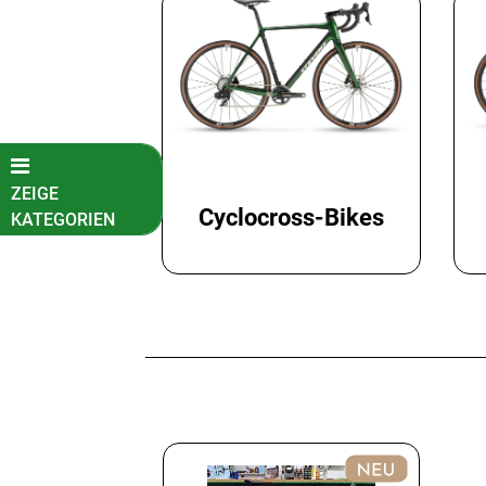
ZEIGE
Cyclocross-Bikes
KATEGORIEN
Fahrradkatalog
Kinder-
Jugendfahrräder
E-Bikes
Fahrräder
Mountainbikes
Gravelbikes