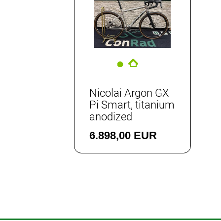
und
Roadbikes
Cyclocross-
Bikes
Gravel-
Bikes
Trekkingräder
Nicolai Argon GX
Pi Smart, titanium
Neuheiten
anodized
Reduzierte
6.898,00 EUR
Artikel