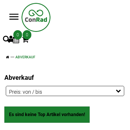
>
0
0
ABVERKAUF
Abverkauf
Preis: von / bis
EUR
EUR
Es sind keine Top Artikel vorhanden!