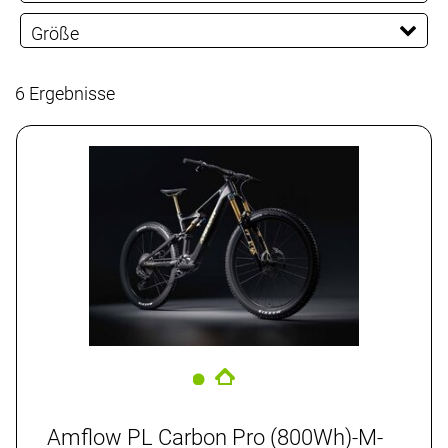
L
M
XL
Größe
XXL
6 Ergebnisse
Amflow PL Carbon Pro (800Wh)-M-