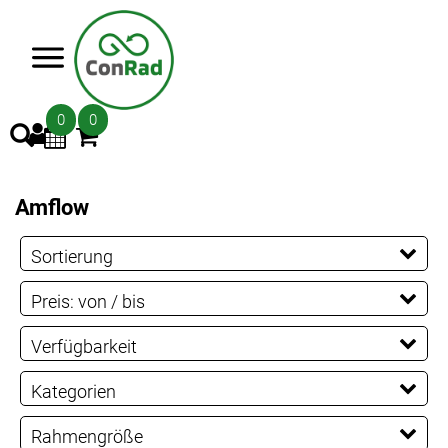
>
0
0
Amflow
Sortierung
Preis: von / bis
EUR
Verfügbarkeit
EUR
Kategorien
PREISFILTER ANWENDEN
E-MTB Fully
Rahmengröße