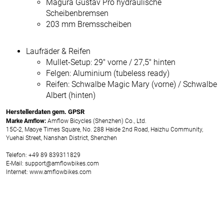
Magura Gustav Pro hydraulische
Scheibenbremsen
203 mm Bremsscheiben
Laufräder & Reifen
Mullet-Setup: 29" vorne / 27,5" hinten
Felgen: Aluminium (tubeless ready)
Reifen: Schwalbe Magic Mary (vorne) / Schwalbe
Albert (hinten)
Herstellerdaten gem. GPSR
Marke Amflow:
Amflow Bicycles (Shenzhen) Co., Ltd.
15C-2, Maoye Times Square, No. 288 Haide 2nd Road, Haizhu Community,
Yuehai Street, Nanshan District, Shenzhen
Telefon: +49 89 839311829
E-Mail: support@amflowbikes.com
Internet: www.amflowbikes.com