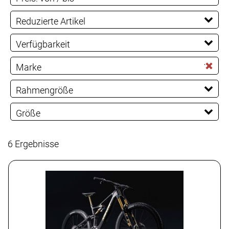
EUR
Reduzierte Artikel
EUR
Reduzierte Artikel
Verfügbarkeit
PREISFILTER ANWENDEN
Marke
Amflow
Crussis
CUBE
KTM
Nicolai
Rahmengröße
Scott
Stevens
L
M
S
XL
Größe
XXL
6 Ergebnisse