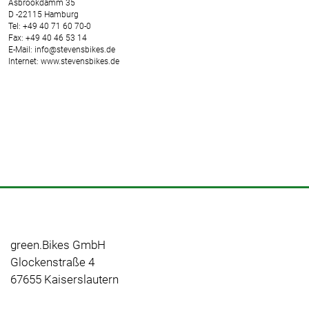
Asbrookdamm 35
D -22115 Hamburg
Tel: +49 40 71 60 70-0
Fax: +49 40 46 53 14
E-Mail: info@stevensbikes.de
Internet: www.stevensbikes.de
green.Bikes GmbH
Glockenstraße 4
67655 Kaiserslautern