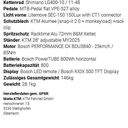
Kettenrad
: Shimano LG400-10 / 11-48
Pedale
: MTB-Pedal flat VPE-527 alloy
Licht vorne
: Litemove SEC-150 150Lux with CT1 connector
Schutzblech
: KTM Alumee (snap-it 2.0 + monkeyload) +rack
clip
Spritzschutz
: Racktime Alu 72mm B&M Xeltec
Ständer
: KTM 28" adjustable MY2025
Motor
: Bosch PERFORMANCE CX BDU3840 - 25km/h /
85Nm
Batterie
: Bosch PowerTUBE 800Wh horizontal
Batteriekapazität
: 800
Display
: Bosch LED remote / Bosch KIOX 500 TFT Display
Zulässiges Gesamtgewicht
: 146kg
Gewicht
: 28.1kg
Herstellerdaten gem. GPSR
Marke KTM:
KTM Fahrrad GmbH
Harlochnerstr. 13
5230 Mattighofen
Österreich