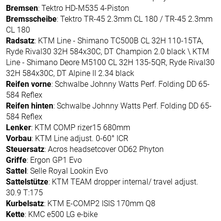
Bremsen
: Tektro HD-M535 4-Piston
Bremsscheibe
: Tektro TR-45 2.3mm CL 180 / TR-45 2.3mm
CL 180
Radsatz
: KTM Line - Shimano TC500B CL 32H 110-15TA,
Ryde Rival30 32H 584x30C, DT Champion 2.0 black \ KTM
Line - Shimano Deore M5100 CL 32H 135-5QR, Ryde Rival30
32H 584x30C, DT Alpine II 2.34 black
Reifen vorne
: Schwalbe Johnny Watts Perf. Folding DD 65-
584 Reflex
Reifen hinten
: Schwalbe Johnny Watts Perf. Folding DD 65-
584 Reflex
Lenker
: KTM COMP rizer15 680mm
Vorbau
: KTM Line adjust. 0-60° ICR
Steuersatz
: Acros headsetcover OD62 Phyton
Griffe
: Ergon GP1 Evo
Sattel
: Selle Royal Lookin Evo
Sattelstütze
: KTM TEAM dropper internal/ travel adjust.
30.9 T:175
Kurbelsatz
: KTM E-COMP2 ISIS 170mm Q8
Kette
: KMC e500 LG e-bike