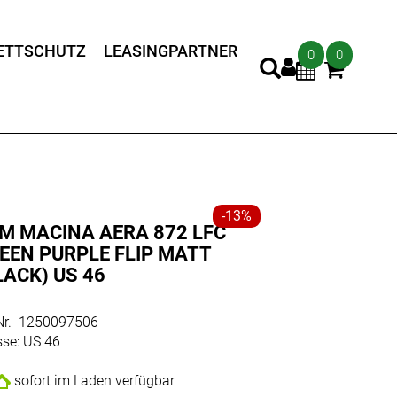
ETTSCHUTZ
LEASINGPARTNER
0
0
-13%
M MACINA AERA 872 LFC
EEN PURPLE FLIP MATT
LACK) US 46
.Nr. 1250097506
sse: US 46
sofort im Laden verfügbar