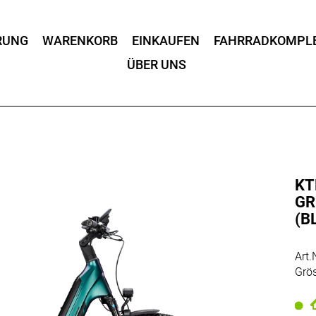
RUNG
WARENKORB
EINKAUFEN
FAHRRADKOMPL
ÜBER UNS
KT
GR
(B
Art
Grö