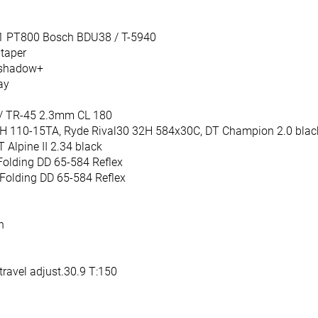
61 PT800 Bosch BDU38 / T-5940
taper
 shadow+
ay
 / TR-45 2.3mm CL 180
H 110-15TA, Ryde Rival30 32H 584x30C, DT Champion 2.0 blac
Alpine II 2.34 black
Folding DD 65-584 Reflex
 Folding DD 65-584 Reflex
n
travel adjust.30.9 T:150