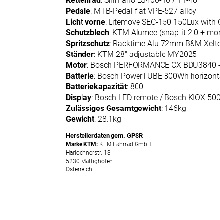
Kettenrad
: Shimano LG400-10 / 11-48
Artikel
Pedale
: MTB-Pedal flat VPE-527 alloy
Licht vorne
: Litemove SEC-150 150Lux with
Schutzblech
: KTM Alumee (snap-it 2.0 + mon
Spritzschutz
: Racktime Alu 72mm B&M Xelt
Ständer
: KTM 28" adjustable MY2025
Motor
: Bosch PERFORMANCE CX BDU3840 -
Batterie
: Bosch PowerTUBE 800Wh horizont
Batteriekapazität
: 800
Display
: Bosch LED remote / Bosch KIOX 50
Zulässiges Gesamtgewicht
: 146kg
Gewicht
: 28.1kg
Herstellerdaten gem. GPSR
Marke KTM:
KTM Fahrrad GmbH
Harlochnerstr. 13
5230 Mattighofen
Österreich