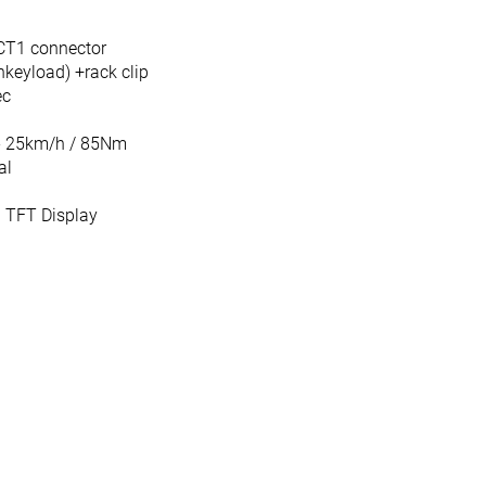
 CT1 connector
keyload) +rack clip
ec
 25km/h / 85Nm
al
0 TFT Display