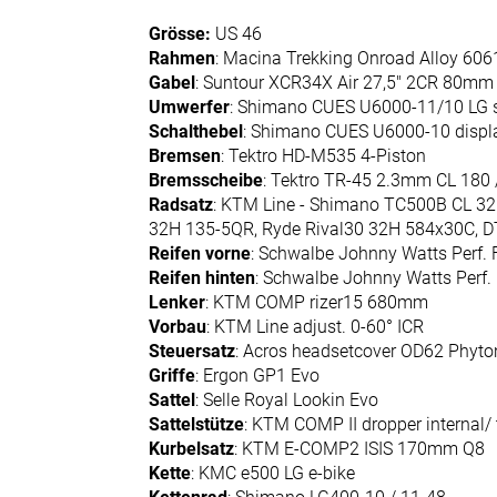
Jugendfahrräder
Grösse:
US 46
Rahmen
: Macina Trekking Onroad Alloy 60
E-Bikes
Gabel
: Suntour XCR34X Air 27,5" 2CR 80mm 
E-Cargo
Umwerfer
: Shimano CUES U6000-11/10 LG
Schalthebel
: Shimano CUES U6000-10 displ
E-City
Bremsen
: Tektro HD-M535 4-Piston
E-Kompakt
Bremsscheibe
: Tektro TR-45 2.3mm CL 180
Radsatz
: KTM Line - Shimano TC500B CL 32
E-MTB
32H 135-5QR, Ryde Rival30 32H 584x30C, DT 
Fully
Reifen vorne
: Schwalbe Johnny Watts Perf. 
E-MTB
Reifen hinten
: Schwalbe Johnny Watts Perf.
Lenker
: KTM COMP rizer15 680mm
Hardtail
Vorbau
: KTM Line adjust. 0-60° ICR
E-Gravel
Steuersatz
: Acros headsetcover OD62 Phyto
Griffe
: Ergon GP1 Evo
E-Trekking
Sattel
: Selle Royal Lookin Evo
Fahrräder
Sattelstütze
: KTM COMP II dropper internal/ 
Kurbelsatz
: KTM E-COMP2 ISIS 170mm Q8
Neuheiten
Kette
: KMC e500 LG e-bike
Reduzierte