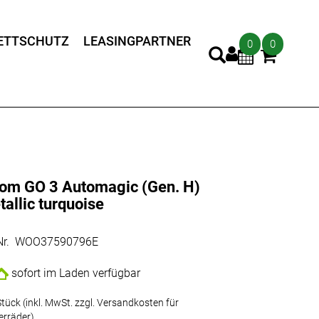
ETTSCHUTZ
LEASINGPARTNER
0
0
om GO 3 Automagic (Gen. H)
allic turquoise
.Nr. WOO37590796E
sofort im Laden verfügbar
tück (inkl. MwSt. zzgl.
Versandkosten für
erräder
)