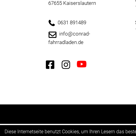
67655 Kaiserslautern
0631 891489
info@conrad-
fahrradladen.de
Diese Internetseite benutzt Cookies, um Ihren Lesern das bes