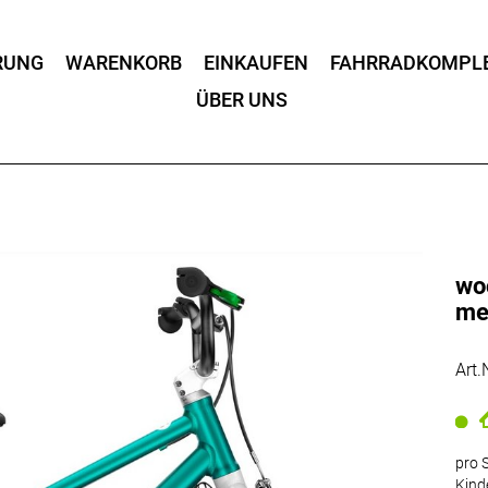
RUNG
WARENKORB
EINKAUFEN
FAHRRADKOMPL
ÜBER UNS
wo
met
Art
pro S
Kind