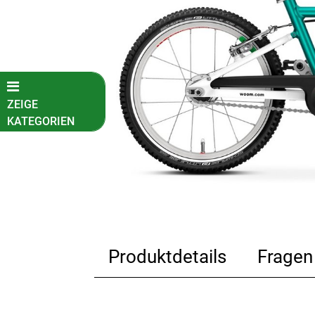
ZEIGE
KATEGORIEN
Fahrradkatalog
Kinder-
Jugendfahrräder
E-Bikes
Fahrräder
Produktdetails
Fragen
Neuheiten
Reduzierte
Artikel