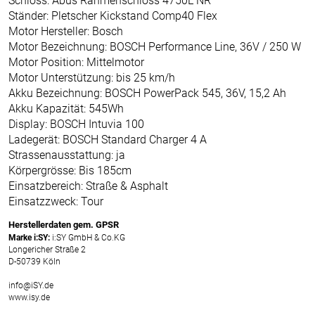
Schloss: Abus Rahmenschloss 4750L NR
Ständer: Pletscher Kickstand Comp40 Flex
Motor Hersteller: Bosch
Motor Bezeichnung: BOSCH Performance Line, 36V / 250 W
Motor Position: Mittelmotor
Motor Unterstützung: bis 25 km/h
Akku Bezeichnung: BOSCH PowerPack 545, 36V, 15,2 Ah
Akku Kapazität: 545Wh
Display: BOSCH Intuvia 100
Ladegerät: BOSCH Standard Charger 4 A
Strassenausstattung: ja
Körpergrösse: Bis 185cm
Einsatzbereich: Straße & Asphalt
Einsatzzweck: Tour
Herstellerdaten gem. GPSR
Marke i:SY:
i:SY GmbH & Co.KG
Longericher Straße 2
D-50739 Köln
info@iSY.de
www.isy.de