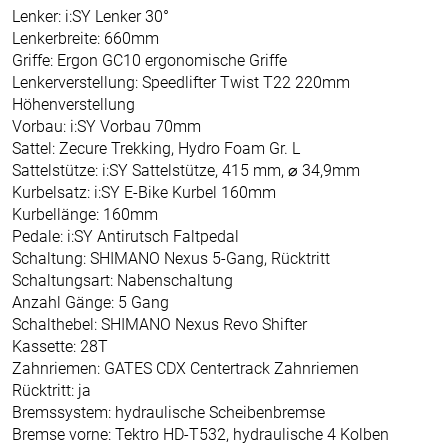
Lenker: i:SY Lenker 30°
Lenkerbreite: 660mm
Griffe: Ergon GC10 ergonomische Griffe
Lenkerverstellung: Speedlifter Twist T22 220mm
Höhenverstellung
Vorbau: i:SY Vorbau 70mm
Sattel: Zecure Trekking, Hydro Foam Gr. L
Sattelstütze: i:SY Sattelstütze, 415 mm, ⌀ 34,9mm
Kurbelsatz: i:SY E-Bike Kurbel 160mm
Kurbellänge: 160mm
Pedale: i:SY Antirutsch Faltpedal
Schaltung: SHIMANO Nexus 5-Gang, Rücktritt
Schaltungsart: Nabenschaltung
Anzahl Gänge: 5 Gang
Schalthebel: SHIMANO Nexus Revo Shifter
Kassette: 28T
Zahnriemen: GATES CDX Centertrack Zahnriemen
Rücktritt: ja
Bremssystem: hydraulische Scheibenbremse
Bremse vorne: Tektro HD-T532, hydraulische 4 Kolben