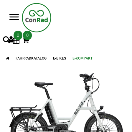
>
0
0
FAHRRADKATALOG
E-BIKES
E-KOMPAKT