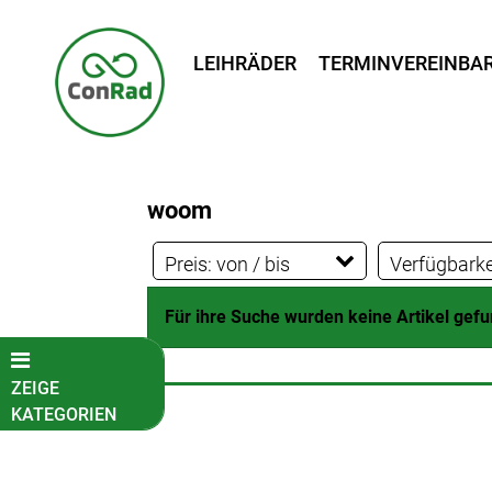
LEIHRÄDER
TERMINVEREINBA
woom
Preis: von / bis
Verfügbarke
Für ihre Suche wurden keine Artikel gef
EUR
EUR
ZEIGE
KATEGORIEN
Fahrradkatalog