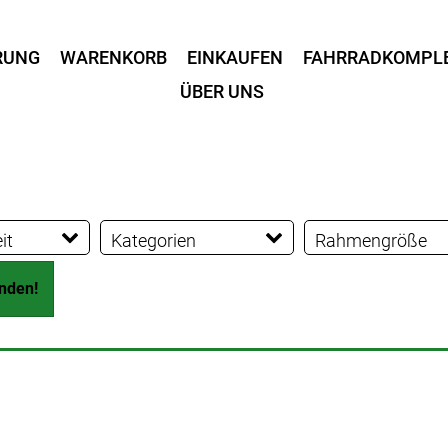
RUNG
WARENKORB
EINKAUFEN
FAHRRADKOMPL
ÜBER UNS
it
Kategorien
Rahmengröße
Kinder-
14 Zoll
16 Zoll
unden!
Jugendfahrräder
20 Zoll
24 Zoll
26 Zoll