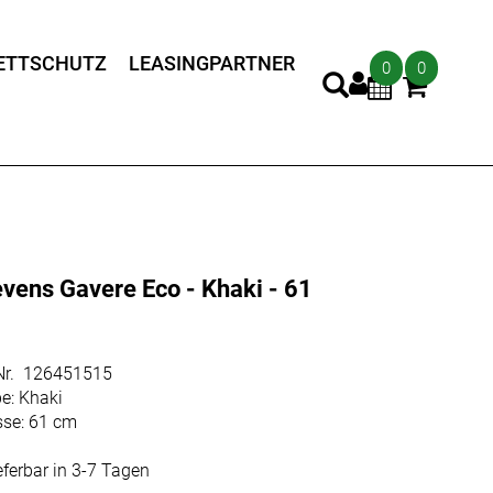
ETTSCHUTZ
LEASINGPARTNER
0
0
evens Gavere Eco - Khaki - 61
m
.Nr. 126451515
e: Khaki
sse: 61 cm
eferbar in 3-7 Tagen