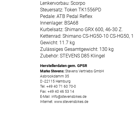
Lenkervorbau: Scorpo
Steuersatz: Token TK1556PD
Pedale: ATB Pedal Reflex
Innenlager: BSA68
Kurbelsatz: Shimano GRX 600, 46-30 Z.
Kettenrad: Shimano CS-HG50-10 CS-HG50, 
Gewicht: 11.7 kg
Zulässiges Gesamtgewicht: 130 kg
Zubehör: STEVENS D85 Klingel
Herstellerdaten gem. GPSR
Marke Stevens:
Stevens Vertriebs GmbH
Asbrookdamm 35
D -22115 Hamburg
Tel: +49 40 71 60 70-0
Fax: +49 40 46 53 14
E-Mail: info@stevensbikes.de
Internet: www.stevensbikes.de