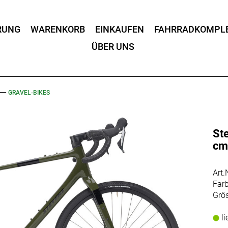
RUNG
WARENKORB
EINKAUFEN
FAHRRADKOMPL
ÜBER UNS
GRAVEL-BIKES
St
c
Art
Farb
Grö
li