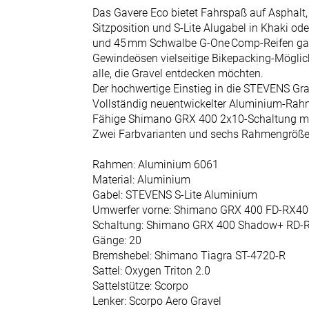
Das Gavere Eco bietet Fahrspaß auf Asphalt
Jugendfahrräder
Sitzposition und S-Lite Alugabel in Khaki ode
E-Bikes
und 45 mm Schwalbe G-One Comp-Reifen gara
Gewindeösen vielseitige Bikepacking-Möglich
Fahrräder
alle, die Gravel entdecken möchten.
Mountainbikes
Der hochwertige Einstieg in die STEVENS Gra
Vollständig neuentwickelter Aluminium-Rahme
Gravelbikes
Fähige Shimano GRX 400 2x10-Schaltung mi
und
Zwei Farbvarianten und sechs Rahmengröße
Roadbikes
Cyclocross-
Rahmen: Aluminium 6061
Material: Aluminium
Bikes
Gabel: STEVENS S-Lite Aluminium
Gravel-
Umwerfer vorne: Shimano GRX 400 FD-RX400
Bikes
Schaltung: Shimano GRX 400 Shadow+ RD-
Gänge: 20
Trekkingräder
Bremshebel: Shimano Tiagra ST-4720-R
Neuheiten
Sattel: Oxygen Triton 2.0
Sattelstütze: Scorpo
Reduzierte
Lenker: Scorpo Aero Gravel
Artikel