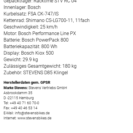
Gepäckträger: Racktime STV RC 04
Innenlager: Bosch
Kurbelsatz: FSA CK-747/IS
Kettenrad: Shimano CS-LG700-11, 11fach
Geschwindigkeit: 25 km/h
Motor: Bosch Performance Line PX
Batterie: Bosch PowerPack 800
Batteriekapazität: 800 Wh
Display: Bosch Kiox 500
Gewicht: 29.9 kg
Zulässiges Gesamtgewicht: 180 kg
Zubehör: STEVENS D85 Klingel
Herstellerdaten gem. GPSR
Marke Stevens:
Stevens Vertriebs GmbH
Asbrookdamm 35
D -22115 Hamburg
Tel: +49 40 71 60 70-0
Fax: +49 40 46 53 14
E-Mail: info@stevensbikes.de
Internet: www.stevensbikes.de