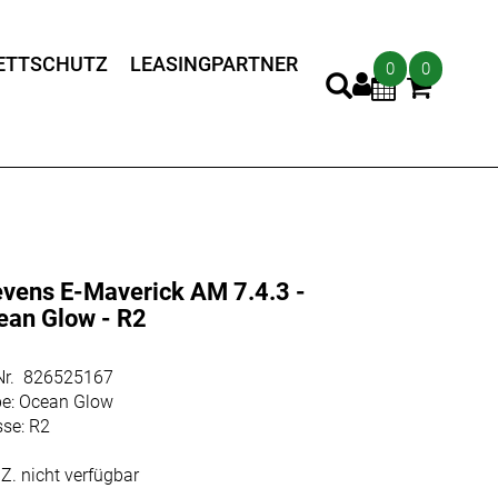
ETTSCHUTZ
LEASINGPARTNER
0
0
evens E-Maverick AM 7.4.3 -
ean Glow - R2
.Nr. 826525167
be: Ocean Glow
sse: R2
Z. nicht verfügbar