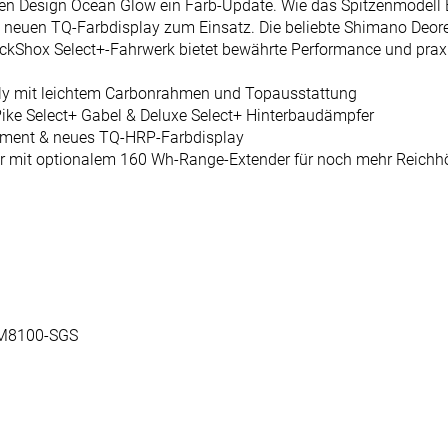
uen Design Ocean Glow ein Farb-Update. Wie das Spitzenmodell
neuen TQ-Farbdisplay zum Einsatz. Die beliebte Shimano Deore
kShox Select+-Fahrwerk bietet bewährte Performance und praxisge
ully mit leichtem Carbonrahmen und Topausstattung
ke Select+ Gabel & Deluxe Select+ Hinterbaudämpfer
oment & neues TQ-HRP-Farbdisplay
ar mit optionalem 160 Wh-Range-Extender für noch mehr Reichh
-M8100-SGS