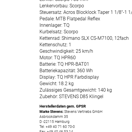
Neuheiten
Lenkervorbau: Scorpo
Reduzierte
Steuersatz: Acros Blocklock Taper 1 1/8"-1 1
Artikel
Pedale: MTB Flatpedal Reflex
Innenlager: TQ
Kurbelsatz: Scorpo
Kettenrad: Shimano SLX CS-M7100, 12fach
Kettenschutz: 1
Geschwindigkeit: 25 km/h
Motor: TQ HPR60
Batterie: TQ HPR-BAT01
Batteriekapazität: 360 Wh
Display: TQ HPR Farbdisplay
Gewicht: 18.2 kg
Zulässiges Gesamtgewicht: 140 kg
Zubehör: STEVENS D85 Klingel
Herstellerdaten gem. GPSR
Marke Stevens:
Stevens Vertriebs GmbH
Asbrookdamm 35
D -22115 Hamburg
Tel: +49 40 71 60 70-0
Fax: +49 40 46 53 14