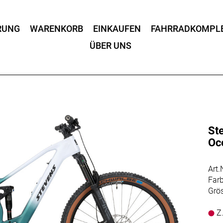
RUNG
WARENKORB
EINKAUFEN
FAHRRADKOMPL
ÜBER UNS
St
Oc
Art
Far
Grö
Z.