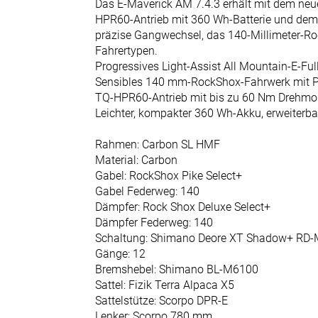
Fahrradkatalog
Das E-Maverick AM 7.4.3 erhält mit dem ne
HPR60-Antrieb mit 360 Wh-Batterie und dem 
Kinder-
präzise Gangwechsel, das 140-Millimeter-Roc
Jugendfahrräder
Fahrertypen.
Progressives Light-Assist All Mountain-E-F
E-Bikes
Sensibles 140 mm-RockShox-Fahrwerk mit Pi
E-Cargo
TQ-HPR60-Antrieb mit bis zu 60 Nm Drehm
Leichter, kompakter 360 Wh-Akku, erweiterb
E-City
E-Kompakt
Rahmen: Carbon SL HMF
Material: Carbon
E-MTB
Gabel: RockShox Pike Select+
Fully
Gabel Federweg: 140
E-MTB
Dämpfer: Rock Shox Deluxe Select+
Dämpfer Federweg: 140
Hardtail
Schaltung: Shimano Deore XT Shadow+ RD
E-Gravel
Gänge: 12
Bremshebel: Shimano BL-M6100
E-Trekking
Sattel: Fizik Terra Alpaca X5
Fahrräder
Sattelstütze: Scorpo DPR-E
Lenker: Scorpo 780 mm