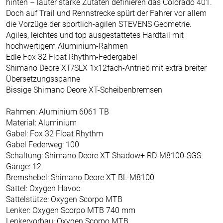
hinten – lauter starke Zutaten definieren das Colorado 401.
Doch auf Trail und Rennstrecke spürt der Fahrer vor allem
die Vorzüge der sportlich-agilen STEVENS Geometrie.
Agiles, leichtes und top ausgestattetes Hardtail mit
hochwertigem Aluminium-Rahmen
Edle Fox 32 Float Rhythm-Federgabel
Shimano Deore XT/SLX 1x12fach-Antrieb mit extra breiter
Übersetzungsspanne
Bissige Shimano Deore XT-Scheibenbremsen
Rahmen: Aluminium 6061 TB
Material: Aluminium
Gabel: Fox 32 Float Rhythm
Gabel Federweg: 100
Schaltung: Shimano Deore XT Shadow+ RD-M8100-SGS
Gänge: 12
Bremshebel: Shimano Deore XT BL-M8100
Sattel: Oxygen Havoc
Sattelstütze: Oxygen Scorpo MTB
Lenker: Oxygen Scorpo MTB 740 mm
Lenkervorbau: Oxygen Scorpo MTB