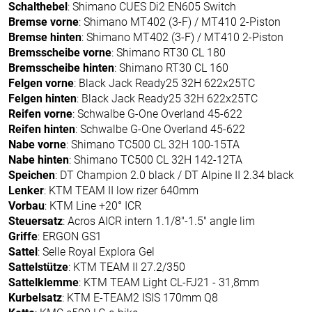
Schalthebel
: Shimano CUES Di2 EN605 Switch
Bremse vorne
: Shimano MT402 (3-F) / MT410 2-Piston
Bremse hinten
: Shimano MT402 (3-F) / MT410 2-Piston
Bremsscheibe vorne
: Shimano RT30 CL 180
Bremsscheibe hinten
: Shimano RT30 CL 160
Felgen vorne
: Black Jack Ready25 32H 622x25TC
Felgen hinten
: Black Jack Ready25 32H 622x25TC
Reifen vorne
: Schwalbe G-One Overland 45-622
Reifen hinten
: Schwalbe G-One Overland 45-622
Nabe vorne
: Shimano TC500 CL 32H 100-15TA
Nabe hinten
: Shimano TC500 CL 32H 142-12TA
Speichen
: DT Champion 2.0 black / DT Alpine II 2.34 black
Lenker
: KTM TEAM II low rizer 640mm
Vorbau
: KTM Line +20° ICR
Steuersatz
: Acros AICR intern 1.1/8"-1.5" angle lim
Griffe
: ERGON GS1
Sattel
: Selle Royal Explora Gel
Sattelstütze
: KTM TEAM II 27.2/350
Sattelklemme
: KTM TEAM Light CL-FJ21 - 31,8mm
Kurbelsatz
: KTM E-TEAM2 ISIS 170mm Q8