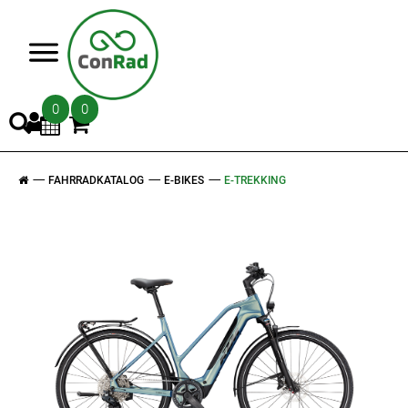
>
0
0
FAHRRADKATALOG
E-BIKES
E-TREKKING