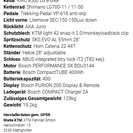
Kette
: KMC e500 LG e-bike
Kettenrad
: Shimano LG700-11 / 11-50
Pedale
: Trekking-Pedal VP-616 anti-slip
Licht vorne
: Litemove SEC-150 150Lux down
Rücklicht
: AXA Juno
Schutzblech
: KTM light 42 snap-it 2.0/monkeyload|rack clip
Spritzschutz
: SKS EVO AL 55mm 28"
Kettenschutz
: Horn Catena 22 44T
Ständer
: Hebie 28" adjustable
Schloss
: ABUS integrated btry lock IT2 (T82 key)
Motor
: Bosch PERFORMANCE SX BDU3144
Batterie
: Bosch CompactTUBE 400Wh
Batteriekapazität
: 400
Display
: Bosch PURION 200 Display & Remote
Ladegerät
: Bosch COMPACT Charger 2A
Zulässiges Gesamtgewicht
: 129kg
Gewicht
: 19.2kg
Herstellerdaten gem. GPSR
Marke KTM:
KTM Fahrrad GmbH
Harlochnerstr. 13
5230 Mattighofen