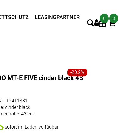
ETTSCHUTZ
LEASINGPARTNER
0
0
-20.2%
GO MT-E FIVE cinder black 43
m
.Nr. 12411331
e: cinder black
menhöhe: 43 cm
sofort im Laden verfügbar