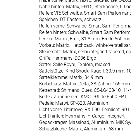
Nabe vorne: Matrix, HB15, Steckachse, 6-Loc
Fahrräder
Nabe hinten: Matrix, FH15, Steckachse, 6-Lo
Reifen: VR: Schwalbe, Smart Sam Performanc
Neuheiten
Speichen: DT Factory, schwarz
Reifen vorne: Schwalbe, Smart Sam Performa
Reduzierte
Reifen hinten: Schwalbe, Smart Sam Perform
Artikel
Lenker: Matrix, Ergo, 31.8 mm, Breite 660 m
Vorbau: Matrix, Hatchback, winkelverstellba
Steuersatz: Matrix, semi integriert tapered, ca
Griffe: Herrmans, DD36 Ergo
Sattel: Selle Royal, Explora, relaxed
Sattelstütze: Kind Shock, Rage-I, 30.9 mm, 
Sattelklemme: Matrix, 34.9 mm
Kurbelsatz: Matrix, Delta, 38 Zähne, 165 mm
Kettenrad: Shimano, Cues, CS-LG400-10, 11
Kette / Zahnriemen: KMC, eGlide E500 EPT
Pedale: Marwi, SP-823, Aluminium
Licht vorne: Litemove, RX-E90, Fernlicht, 90 
Licht hinten: Herrmans, H-Cargo, integriert
Gepäckträger: Massload, Aluminium, MIK Sy
Schutzbleche: Matrix, Aluminium, 68 mm