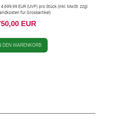
t
4.699,99 EUR
(
UVP
) pro Stück (inkl. MwSt. zzgl.
andkosten für Grossartikel
)
750,00 EUR
N DEN WARENKORB