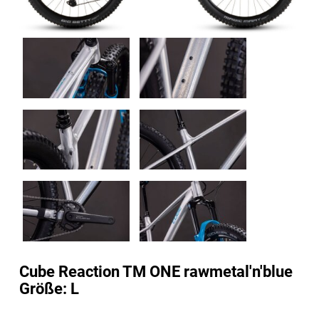
Cube Reaction TM ONE rawmetal'n'blue
Größe: L