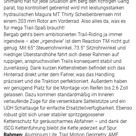
Shimano hat für jede Situation am Berg den richtigen Gang
parat, top kontrolliert gebremst wird mit leistungsstarken
hydraulischen Magura MT Thirty Scheibenbremsen mit
einem 203 mm Rotor am Vorderrad. Also alles da, was es
für mega Trail-Spaß braucht!
Bergab geht's beim ambitionierten Trail-Riding ja immer
irgendwie – aber „irgendwie" ist dem Reaction TM nicht gut
genug. Mit 65° Steuerrohrwinkel, 73.5° Sitzrohrwinkel und
niedriger Überstandhöhe fährt sich dieser Rahmen auf
ruppigen, anspruchsvollen Trails konsequent stabil und
zuverlässig. Dank kurzen Kettenstreben befindet sich das
Hinterrad direkt unter dem Fahrer, was das Handling
präzisiert und die Traktion perfektioniert. Außerdem haben
wir genügend Platz für die Montage von Reifen bis 2.6 Zoll
gelassen. Dazu kommen standardmäßig im Inneren
verlaufende Züge für die versenkbare Sattelstütze und ein
UDH Schaltauge für einfache Ersatzteilverfügbarkeit. Ebenso
robust gibt sich unser stabiler spritzgegossener
Kettenschutz für geräuscharmes Abfahren – und dank der
ISCG Kettenführung bleibt die Kette jederzeit auf Spur.
Rahmen:
Aluminium Lite, Trail Motion Geometry, AMF,