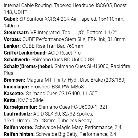
Internal Cable Routing, Tapered Headtube, ISCG05, Boost
148, UDH™
Gabel:
SR Suntour XCR34 2CR Air, Tapered, 15x110mm,
140mm
Steuersatz:
VP Integrated, Top 1 1/8", Bottom 1 1/2"
Vorbau:
CUBE Performance Stem SLX, FPI-Link, 31.8mm
Lenker:
CUBE Rise Trail Bar, 760mm
Griffe/Lenkerband:
ACID React Pro
Schaltwerk:
Shimano Cues RD-U6000-GS
Schalt/(Brems-)hebel:
Shimano Cues SL-U6000, Rapidfire
Plus
Bremsen:
Magura MT Thirty, Hydr. Disc Brake (203/180)
Innenlager:
Prowheel BSA PW-MB68
Kassette:
Shimano Cues CS-LG400, 11-50T
Kette:
KMC xGlide
Kurbelgarnitur:
Shimano Cues FC-U6000-1, 32T
Laufradsatz:
ACID SLX 30, 32/32 Spokes,
15x110mm/12x148mm, Tubeless Ready
Reifen vorne:
Schwalbe Magic Mary, Performance, 2.4
Reifen hinten:
Schwalbe Big Betty, Performance, 2.4