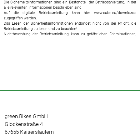
Die Sicherheitsinformationen sind ein Bestandteil der Betriebsanleitung, in der
alle relevanten Informationen beschrieben sind.
Auf die digitale Betriebsanleitung kann hier www.cube.eu/downloads
zugegriffen werden.
Das Lesen der Sicherheitsinformationen entbindet nicht von der Pflicht, die
Betriebsanleitung zu lesen und zu beachten!
Nichtbeachtung der Betriebsanleitung kann zu gefährlichen Fahrsituationen,
Stürzen, Unfällen und Sachschäden führen.
Allgemein
- Eine Missachtung der bestimmungsgemäßen Verwendung kann zum
Versagen von Bauteilen und Materialien mit Unfall- und Verletzungsgefahr
führen:
- Halten Sie die Beschränkungen der angegebenen Nutzungsklasse / Bike-
Klassifikation ein
- Überschreiten Sie nicht das zulässige Gesamtgewicht (Elektrofahrrad + Fahrer
+ Zuladung + ggf. Anhänger)
- Beachten Sie die Herstellervorgaben zum Personen- und Lastentransport
- Manipulation des Antriebssystems, insbesondere Tuning, ist nicht zulässig
- Überprüfen Sie das Elektrofahrrad vor jeder Fahrt auf mögliche Schäden,
insbesondere an Rahmen, Gabel, Lenker/Vorbaueinheit, Antriebseinheit und
Sattelstütze
green.Bikes GmbH
- Verwenden Sie das Elektrofahrrad nicht bei festgestellten Schäden
Glockenstraße 4
- Achten Sie auf erhöhte Verletzungsgefahr durch möglicherweise hohe
Temperaturen einzelner Bauteile (z.B. Bremsen, Antriebseinheit, Scheinwerfer)
67655 Kaiserslautern
- Beachten Sie die Herstellervorgaben zur Anbringung von Anbauteilen