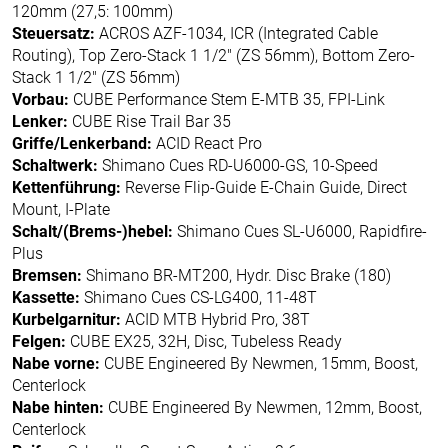
120mm (27,5: 100mm)
Steuersatz:
ACROS AZF-1034, ICR (Integrated Cable
Routing), Top Zero-Stack 1 1/2" (ZS 56mm), Bottom Zero-
Stack 1 1/2" (ZS 56mm)
Vorbau:
CUBE Performance Stem E-MTB 35, FPI-Link
Lenker:
CUBE Rise Trail Bar 35
Griffe/Lenkerband:
ACID React Pro
Schaltwerk:
Shimano Cues RD-U6000-GS, 10-Speed
Kettenführung:
Reverse Flip-Guide E-Chain Guide, Direct
Mount, I-Plate
Schalt/(Brems-)hebel:
Shimano Cues SL-U6000, Rapidfire-
Plus
Bremsen:
Shimano BR-MT200, Hydr. Disc Brake (180)
Kassette:
Shimano Cues CS-LG400, 11-48T
Kurbelgarnitur:
ACID MTB Hybrid Pro, 38T
Felgen:
CUBE EX25, 32H, Disc, Tubeless Ready
Nabe vorne:
CUBE Engineered By Newmen, 15mm, Boost,
Centerlock
Nabe hinten:
CUBE Engineered By Newmen, 12mm, Boost,
Centerlock