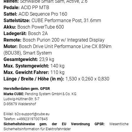
Reifen:
Schwalbe Smart Sam, Active, 2.6
Pedale:
ACID PP MTB
Sattel:
ACID Sequence Pro 160
Sattelstütze:
CUBE Performance Post, 31.6mm
Akku:
Bosch PowerTube 600
Ladegerät:
Bosch 2A
Remote:
Bosch Purion 200 w/ Integrated Display
Motor:
Bosch Drive Unit Performance Line CX 85Nm
(BDU38), Smart System
Gesamtgewicht:
23,9 kg
Max. Systemgewicht:
140 kg
Max. Gewicht Fahrer:
110 kg
Länge / Breite / Höhe (in m):
1,530 x 0,260 x 0,830
Herstellerdaten gem. GPSR
Marke CUBE:
Pending System GmbH & Co. KG
Ludwig-Hüttner-Str. 5-7
D-95679 Waldershof
E-Mail: b2c-support@cube.eu
Telefon: +49923197007845
Sicherheitshinweise gem. der EU Verordnung GPSR:
Wesentliche
Sicherheitsinformation für Elektrofahrräder