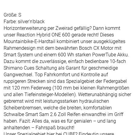
Größe: S
Farbe: silver'n'black
Horizonterweiterung per Zweirad gefällig? Dann kommt
unser Reaction Hybrid ONE 600 gerade recht! Dieses
Mountainbike-E-Hardtail kombiniert unser ausgeklügeltes
Rahmendesign mit dem bewährten Bosch CX Motor mit
Smart System und einem 600 Wh starken PowerTube Akku.
Dazu kommt die zuverlässige, einfach bedienbare 10-fach
Shimano Cues Schaltung als Garant für geschmeidige
Gangwechsel. Top Fahrkomfort und Kontrolle auf
ruppigeren Strecken sind das Spezialgebiet der Federgabel
mit 120 mm Federweg (100 mm bei kleinen Rahmengrößen
und allen Tiefeinsteiger-Modellen). Wetterunabhängig sicher
gebremst wird mit leistungsstarken hydraulischen
Scheibenbremsen, welche die breiten, komfortablen
Schwalbe Smart Sam 2.6 Zoll Reifen einwandfrei im Griff
haben. Fazit: Alles da, was es für genialen – und lang
anhaltenden – Fahrspaß braucht!
Unser Spezialgebiet hier bei CUBE? Eindeutig unsere