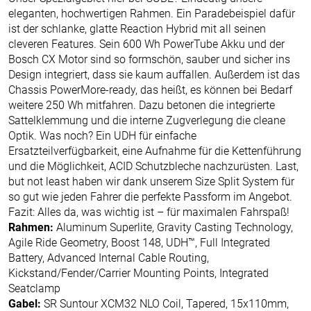
eleganten, hochwertigen Rahmen. Ein Paradebeispiel dafür
ist der schlanke, glatte Reaction Hybrid mit all seinen
cleveren Features. Sein 600 Wh PowerTube Akku und der
Bosch CX Motor sind so formschön, sauber und sicher ins
Design integriert, dass sie kaum auffallen. Außerdem ist das
Chassis PowerMore-ready, das heißt, es können bei Bedarf
weitere 250 Wh mitfahren. Dazu betonen die integrierte
Sattelklemmung und die interne Zugverlegung die cleane
Optik. Was noch? Ein UDH für einfache
Ersatzteilverfügbarkeit, eine Aufnahme für die Kettenführung
und die Möglichkeit, ACID Schutzbleche nachzurüsten. Last,
but not least haben wir dank unserem Size Split System für
so gut wie jeden Fahrer die perfekte Passform im Angebot.
Fazit: Alles da, was wichtig ist – für maximalen Fahrspaß!
Rahmen:
Aluminum Superlite, Gravity Casting Technology,
Agile Ride Geometry, Boost 148, UDH™, Full Integrated
Battery, Advanced Internal Cable Routing,
Kickstand/Fender/Carrier Mounting Points, Integrated
Seatclamp
Gabel:
SR Suntour XCM32 NLO Coil, Tapered, 15x110mm,