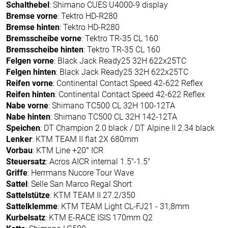
Schalthebel
: Shimano CUES U4000-9 display
Bremse vorne
: Tektro HD-R280
Bremse hinten
: Tektro HD-R280
Bremsscheibe vorne
: Tektro TR-35 CL 160
Bremsscheibe hinten
: Tektro TR-35 CL 160
Felgen vorne
: Black Jack Ready25 32H 622x25TC
Felgen hinten
: Black Jack Ready25 32H 622x25TC
Reifen vorne
: Continental Contact Speed 42-622 Reflex
Reifen hinten
: Continental Contact Speed 42-622 Reflex
Nabe vorne
: Shimano TC500 CL 32H 100-12TA
Nabe hinten
: Shimano TC500 CL 32H 142-12TA
Speichen
: DT Champion 2.0 black / DT Alpine II 2.34 black
Lenker
: KTM TEAM II flat 2X 680mm
Vorbau
: KTM Line +20° ICR
Steuersatz
: Acros AICR internal 1.5"-1.5"
Griffe
: Herrmans Nucore Tour Wave
Sattel
: Selle San Marco Regal Short
Sattelstütze
: KTM TEAM II 27.2/350
Sattelklemme
: KTM TEAM Light CL-FJ21 - 31,8mm
Kurbelsatz
: KTM E-RACE ISIS 170mm Q2