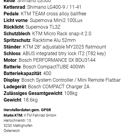
Kette
: Shimano LG500
Kettenrad
: Shimano LG400-9 / 11-41
Pedale
: KTM TEAM cross alloy ballfree
Licht vorne
: Supernova Mini2 100Lux
Rücklicht
: Supernova TL3Z
Schutzblech
: KTM Micro Rack snap-it 2.0
Spritzschutz
: Racktime Alu 52mm
Ständer
: KTM 28" adjustable MY2025 flatmount
Schloss
: ABUS integrated btry lock IT2 (T82 key)
Motor
: Bosch PERFORMANCE SX BDU3144
Batterie
: Bosch CompactTUBE 400Wh
Batteriekapazität
: 400
Display
: Bosch System Controller / Mini Remote Flatbar
Ladegerät
: Bosch COMPACT Charger 2A
Zulässiges Gesamtgewicht
: 108kg
Gewicht
: 18.6kg
Herstellerdaten gem. GPSR
Marke KTM:
KTM Fahrrad GmbH
Harlochnerstr. 13
5230 Mattighofen
Österreich