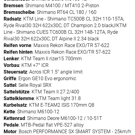
Bremsen
: Shimano M4100 / MT410 2-Piston
Bremsscheibe
: Shimano RT64 CL 180 / 160
Radsatz
: KTM Line - Shimano TC500B CL 32H 110-15TA,
Ryde Rival30 32H 622x30C, DT Champion 2.0 black//KTM
Line - Shimano CUES TC600B CL 32H 148-12TA, Ryde
Rival30 32H 622x30C, DT Alpine II 2.34 black
Reifen vorne
: Maxxis Rekon Race EXO/TR 57-622
Reifen hinten
: Maxxis Rekon Race EXO/TR 57-622
Lenker
: KTM Team II rizer15 700mm
Vorbau
: KTM +7° ICR
Steuersatz
: Acros ICR 1.5" angle limit
Griffe
: Ergon GE10 Evo ergonomic
Sattel
: Selle Royal SRX
Sattelstütze
: KTM Team II 27.2/400
Sattelklemme
: KTM Team light 31.8
Kurbelsatz
: KTM E-TEAM2 ISIS 170mm Q8
Kette
: Shimano M6100-12
Kettenrad
: Shimano Deore M6100-12 / 10-51T
Pedale
: MTB-Pedal flat VPE-527 alloy
Motor
: Bosch PERFORMANCE SX SMART SYSTEM - 25km/h