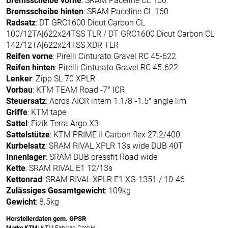
Bremsscheibe vorne
: SRAM Paceline CL 160
Bremsscheibe hinten
: SRAM Paceline CL 160
Radsatz
: DT GRC1600 Dicut Carbon CL
100/12TA|622x24TSS TLR / DT GRC1600 Dicut Carbon CL
142/12TA|622x24TSS XDR TLR
Reifen vorne
: Pirelli Cinturato Gravel RC 45-622
Reifen hinten
: Pirelli Cinturato Gravel RC 45-622
Lenker
: Zipp SL 70 XPLR
Vorbau
: KTM TEAM Road -7° ICR
Steuersatz
: Acros AICR intern 1.1/8"-1.5" angle lim
Griffe
: KTM tape
Sattel
: Fizik Terra Argo X3
Sattelstütze
: KTM PRIME II Carbon flex 27.2/400
Kurbelsatz
: SRAM RIVAL XPLR 13s wide DUB 40T
Innenlager
: SRAM DUB pressfit Road wide
Kette
: SRAM RIVAL E1 12/13s
Kettenrad
: SRAM RIVAL XPLR E1 XG-1351 / 10-46
Zulässiges Gesamtgewicht
: 109kg
Gewicht
: 8.5kg
Herstellerdaten gem. GPSR
Marke KTM:
KTM Fahrrad GmbH