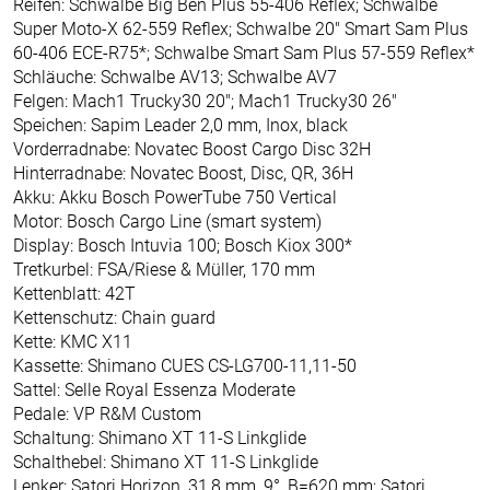
Reifen: Schwalbe Big Ben Plus 55-406 Reflex; Schwalbe
Super Moto-X 62-559 Reflex; Schwalbe 20" Smart Sam Plus
60-406 ECE-R75*; Schwalbe Smart Sam Plus 57-559 Reflex*
Schläuche: Schwalbe AV13; Schwalbe AV7
Felgen: Mach1 Trucky30 20"; Mach1 Trucky30 26"
Speichen: Sapim Leader 2,0 mm, Inox, black
Vorderradnabe: Novatec Boost Cargo Disc 32H
Hinterradnabe: Novatec Boost, Disc, QR, 36H
Akku: Akku Bosch PowerTube 750 Vertical
Motor: Bosch Cargo Line (smart system)
Display: Bosch Intuvia 100; Bosch Kiox 300*
Tretkurbel: FSA/Riese & Müller, 170 mm
Kettenblatt: 42T
Kettenschutz: Chain guard
Kette: KMC X11
Kassette: Shimano CUES CS-LG700-11,11-50
Sattel: Selle Royal Essenza Moderate
Pedale: VP R&M Custom
Schaltung: Shimano XT 11-S Linkglide
Schalthebel: Shimano XT 11-S Linkglide
Lenker: Satori Horizon, 31,8 mm, 9°, B=620 mm; Satori