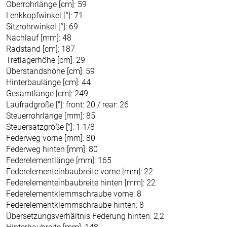
Oberrohrlänge [cm]: 59
Lenkkopfwinkel [°]: 71
Sitzrohrwinkel [°]: 69
Nachlauf [mm]: 48
Radstand [cm]: 187
Tretlagerhöhe [cm]: 29
Überstandshöhe [cm]: 59
Hinterbaulänge [cm]: 44
Gesamtlänge [cm]: 249
Laufradgröße ["]: front: 20 / rear: 26
Steuerrohrlänge [mm]: 85
Steuersatzgröße ["]: 1 1/8
Federweg vorne [mm]: 80
Federweg hinten [mm]: 80
Federelementlänge [mm]: 165
Federelementeinbaubreite vorne [mm]: 22
Federelementeinbaubreite hinten [mm]: 22
Federelementklemmschraube vorne: 8
Federelementklemmschraube hinten: 8
Übersetzungsverhältnis Federung hinten: 2,2