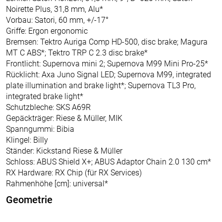
Noirette Plus, 31,8 mm, Alu*
Vorbau: Satori, 60 mm, +/-17°
Griffe: Ergon ergonomic
Bremsen: Tektro Auriga Comp HD-500, disc brake; Magura
MT C ABS*; Tektro TRP C 2.3 disc brake*
Frontlicht: Supernova mini 2; Supernova M99 Mini Pro-25*
Rücklicht: Axa Juno Signal LED; Supernova M99, integrated
plate illumination and brake light*; Supernova TL3 Pro,
integrated brake light*
Schutzbleche: SKS A69R
Gepäckträger: Riese & Müller, MIK
Spanngummi: Bibia
Klingel: Billy
Ständer: Kickstand Riese & Müller
Schloss: ABUS Shield X+; ABUS Adaptor Chain 2.0 130 cm*
RX Hardware: RX Chip (für RX Services)
Rahmenhöhe [cm]: universal*
Geometrie