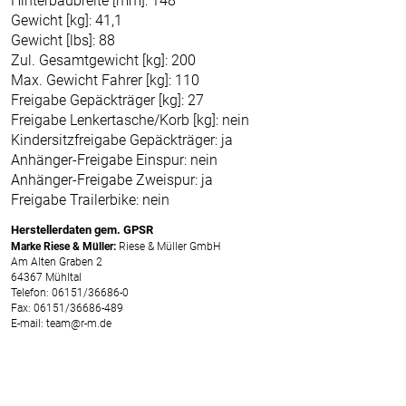
Hinterbaubreite [mm]: 148
Gewicht [kg]: 41,1
Gewicht [lbs]: 88
Zul. Gesamtgewicht [kg]: 200
Max. Gewicht Fahrer [kg]: 110
Freigabe Gepäckträger [kg]: 27
Freigabe Lenkertasche/Korb [kg]: nein
Kindersitzfreigabe Gepäckträger: ja
Anhänger-Freigabe Einspur: nein
Anhänger-Freigabe Zweispur: ja
Freigabe Trailerbike: nein
Herstellerdaten gem. GPSR
Marke Riese & Müller:
Riese & Müller GmbH
Am Alten Graben 2
64367 Mühltal
Telefon: 06151/36686-0
Fax: 06151/36686-489
E-mail: team@r-m.de