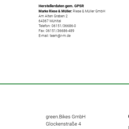
Fully
Herstellerdaten gem. GPSR
Marke Riese & Müller:
Riese & Müller GmbH
E-MTB
Am Alten Graben 2
Hardtail
64367 Mühltal
Telefon: 06151/36686-0
E-Gravel
Fax: 06151/36686-489
E-mail: team@r-m.de
E-Trekking
Fahrräder
Neuheiten
Reduzierte
Artikel
green.Bikes GmbH
Glockenstraße 4