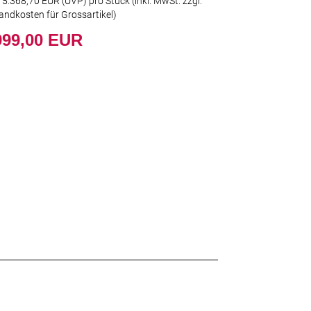
t
5.368,70 EUR
(
UVP
) pro Stück (inkl. MwSt. zzgl.
andkosten für Grossartikel
)
999,00 EUR