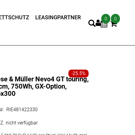
ETTSCHUTZ
LEASINGPARTNER
0
0
-25.5%
ese & Müller Nevo4 GT touring,
cm, 750Wh, GX-Option,
ox300
.Nr. RIE481422330
Z. nicht verfügbar