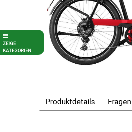
ZEIGE
KATEGORIEN
Fahrradkatalog
Kinder-
Jugendfahrräder
E-Bikes
E-Cargo
Produktdetails
Fragen
E-City
E-Kompakt
E-MTB