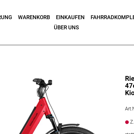
RUNG
WARENKORB
EINKAUFEN
FAHRRADKOMPL
ÜBER UNS
Ri
47
Ki
Art
Z.