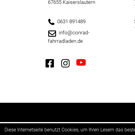
67655 Kaiserslautern
0631 891489
info@conrad-
fahrradladen.de
Diese Internetseite benutzt Cookies, um Ihren Lesern das bes