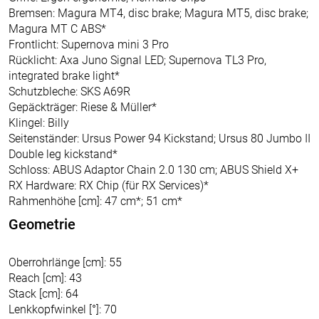
Bremsen: Magura MT4, disc brake; Magura MT5, disc brake;
Magura MT C ABS*
Frontlicht: Supernova mini 3 Pro
Rücklicht: Axa Juno Signal LED; Supernova TL3 Pro,
integrated brake light*
Schutzbleche: SKS A69R
Gepäckträger: Riese & Müller*
Klingel: Billy
Seitenständer: Ursus Power 94 Kickstand; Ursus 80 Jumbo II
Double leg kickstand*
Schloss: ABUS Adaptor Chain 2.0 130 cm; ABUS Shield X+
RX Hardware: RX Chip (für RX Services)*
Rahmenhöhe [cm]: 47 cm*; 51 cm*
Geometrie
Oberrohrlänge [cm]: 55
Reach [cm]: 43
Stack [cm]: 64
Lenkkopfwinkel [°]: 70