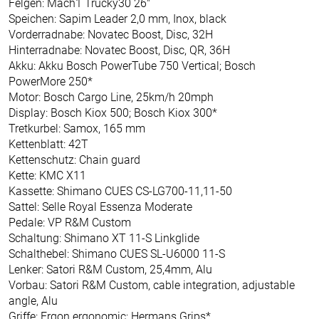
Felgen: Mach1 Trucky30 26"
Speichen: Sapim Leader 2,0 mm, Inox, black
Vorderradnabe: Novatec Boost, Disc, 32H
Hinterradnabe: Novatec Boost, Disc, QR, 36H
Akku: Akku Bosch PowerTube 750 Vertical; Bosch
PowerMore 250*
Motor: Bosch Cargo Line, 25km/h 20mph
Display: Bosch Kiox 500; Bosch Kiox 300*
Tretkurbel: Samox, 165 mm
Kettenblatt: 42T
Kettenschutz: Chain guard
Kette: KMC X11
Kassette: Shimano CUES CS-LG700-11,11-50
Sattel: Selle Royal Essenza Moderate
Pedale: VP R&M Custom
Schaltung: Shimano XT 11-S Linkglide
Schalthebel: Shimano CUES SL-U6000 11-S
Lenker: Satori R&M Custom, 25,4mm, Alu
Vorbau: Satori R&M Custom, cable integration, adjustable
angle, Alu
Griffe: Ergon ergonomic; Hermans Grips*