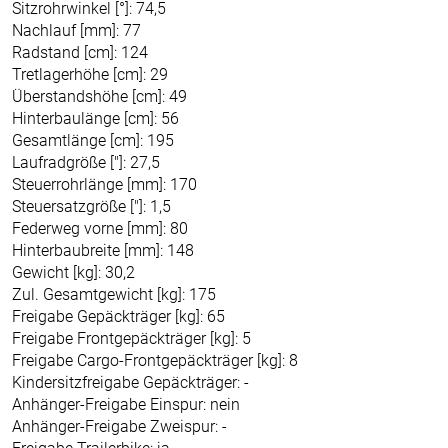
Sitzrohrwinkel [°]: 74,5
Nachlauf [mm]: 77
Radstand [cm]: 124
Tretlagerhöhe [cm]: 29
Überstandshöhe [cm]: 49
Hinterbaulänge [cm]: 56
Gesamtlänge [cm]: 195
Laufradgröße ["]: 27,5
Steuerrohrlänge [mm]: 170
Steuersatzgröße ["]: 1,5
Federweg vorne [mm]: 80
Hinterbaubreite [mm]: 148
Gewicht [kg]: 30,2
Zul. Gesamtgewicht [kg]: 175
Freigabe Gepäckträger [kg]: 65
Freigabe Frontgepäckträger [kg]: 5
Freigabe Cargo-Frontgepäckträger [kg]: 8
Kindersitzfreigabe Gepäckträger: -
Anhänger-Freigabe Einspur: nein
Anhänger-Freigabe Zweispur: -