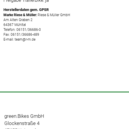
Freigabe Trailerbike: ja
Herstellerdaten gem. GPSR
Marke Riese & Müller:
Riese & Müller GmbH
Am Alten Graben 2
64367 Mühltal
Telefon: 06151/36686-0
Fax: 06151/36686-489
E-mail: team@r-m.de
green.Bikes GmbH
Glockenstraße 4