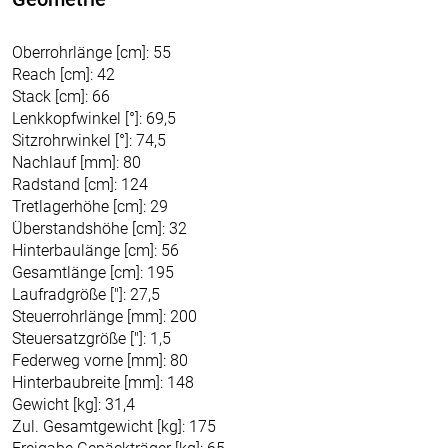
Oberrohrlänge [cm]: 55
Reach [cm]: 42
Stack [cm]: 66
Lenkkopfwinkel [°]: 69,5
Sitzrohrwinkel [°]: 74,5
Nachlauf [mm]: 80
Radstand [cm]: 124
Tretlagerhöhe [cm]: 29
Überstandshöhe [cm]: 32
Hinterbaulänge [cm]: 56
Gesamtlänge [cm]: 195
Laufradgröße ["]: 27,5
Steuerrohrlänge [mm]: 200
Steuersatzgröße ["]: 1,5
Federweg vorne [mm]: 80
Hinterbaubreite [mm]: 148
Gewicht [kg]: 31,4
Zul. Gesamtgewicht [kg]: 175