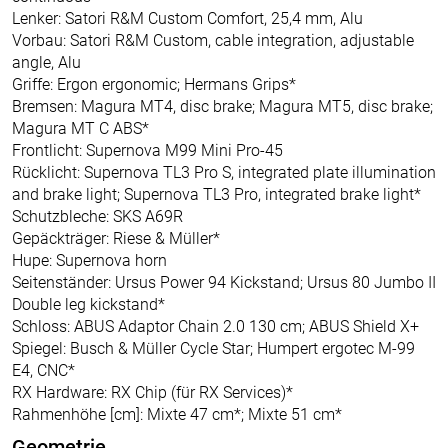
Lenker: Satori R&M Custom Comfort, 25,4 mm, Alu
Vorbau: Satori R&M Custom, cable integration, adjustable
angle, Alu
Griffe: Ergon ergonomic; Hermans Grips*
Bremsen: Magura MT4, disc brake; Magura MT5, disc brake;
Magura MT C ABS*
Frontlicht: Supernova M99 Mini Pro-45
Rücklicht: Supernova TL3 Pro S, integrated plate illumination
and brake light; Supernova TL3 Pro, integrated brake light*
Schutzbleche: SKS A69R
Gepäckträger: Riese & Müller*
Hupe: Supernova horn
Seitenständer: Ursus Power 94 Kickstand; Ursus 80 Jumbo II
Double leg kickstand*
Schloss: ABUS Adaptor Chain 2.0 130 cm; ABUS Shield X+
Spiegel: Busch & Müller Cycle Star; Humpert ergotec M-99
E4, CNC*
RX Hardware: RX Chip (für RX Services)*
Rahmenhöhe [cm]: Mixte 47 cm*; Mixte 51 cm*
Geometrie