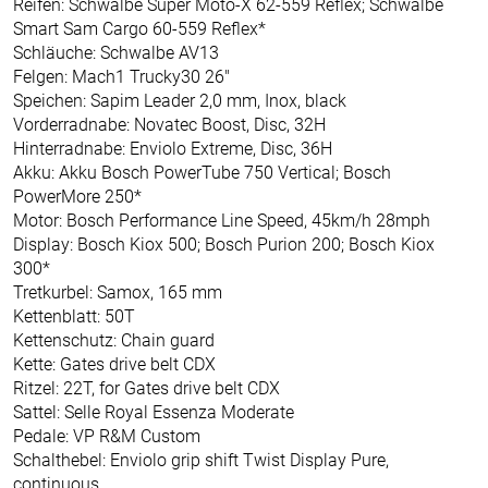
Reifen: Schwalbe Super Moto-X 62-559 Reflex; Schwalbe
Smart Sam Cargo 60-559 Reflex*
Schläuche: Schwalbe AV13
Felgen: Mach1 Trucky30 26"
Speichen: Sapim Leader 2,0 mm, Inox, black
Vorderradnabe: Novatec Boost, Disc, 32H
Hinterradnabe: Enviolo Extreme, Disc, 36H
Akku: Akku Bosch PowerTube 750 Vertical; Bosch
PowerMore 250*
Motor: Bosch Performance Line Speed, 45km/h 28mph
Display: Bosch Kiox 500; Bosch Purion 200; Bosch Kiox
300*
Tretkurbel: Samox, 165 mm
Kettenblatt: 50T
Kettenschutz: Chain guard
Kette: Gates drive belt CDX
Ritzel: 22T, for Gates drive belt CDX
Sattel: Selle Royal Essenza Moderate
Pedale: VP R&M Custom
Schalthebel: Enviolo grip shift Twist Display Pure,
continuous