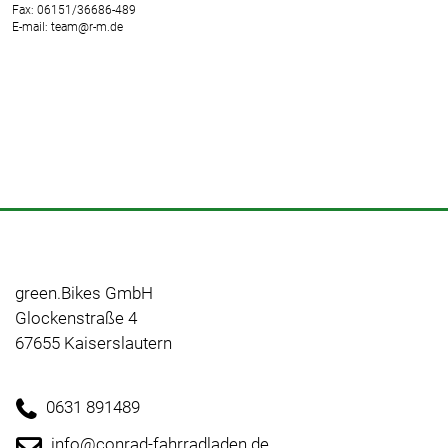
Fax: 06151/36686-489
E-mail: team@r-m.de
green.Bikes GmbH
Glockenstraße 4
67655 Kaiserslautern
0631 891489
info@conrad-fahrradladen.de