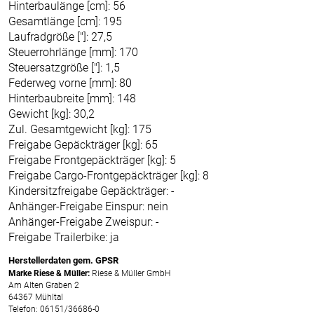
Hinterbaulänge [cm]: 56
Gesamtlänge [cm]: 195
Laufradgröße ["]: 27,5
Steuerrohrlänge [mm]: 170
Steuersatzgröße ["]: 1,5
Federweg vorne [mm]: 80
Hinterbaubreite [mm]: 148
Gewicht [kg]: 30,2
Zul. Gesamtgewicht [kg]: 175
Freigabe Gepäckträger [kg]: 65
Freigabe Frontgepäckträger [kg]: 5
Freigabe Cargo-Frontgepäckträger [kg]: 8
Kindersitzfreigabe Gepäckträger: -
Anhänger-Freigabe Einspur: nein
Anhänger-Freigabe Zweispur: -
Freigabe Trailerbike: ja
Herstellerdaten gem. GPSR
Marke Riese & Müller:
Riese & Müller GmbH
Am Alten Graben 2
64367 Mühltal
Telefon: 06151/36686-0