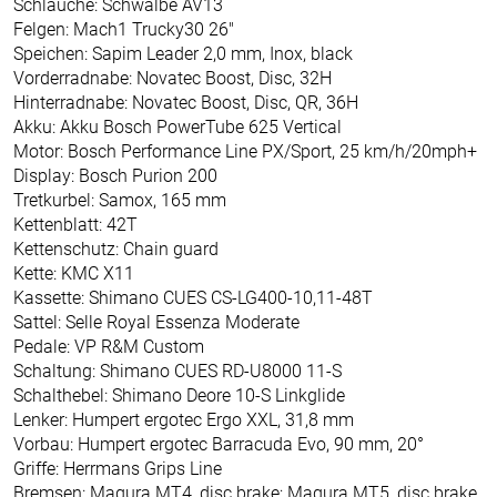
Schläuche: Schwalbe AV13
Felgen: Mach1 Trucky30 26"
Speichen: Sapim Leader 2,0 mm, Inox, black
Vorderradnabe: Novatec Boost, Disc, 32H
Hinterradnabe: Novatec Boost, Disc, QR, 36H
Akku: Akku Bosch PowerTube 625 Vertical
Motor: Bosch Performance Line PX/Sport, 25 km/h/20mph+
Display: Bosch Purion 200
Tretkurbel: Samox, 165 mm
Kettenblatt: 42T
Kettenschutz: Chain guard
Kette: KMC X11
Kassette: Shimano CUES CS-LG400-10,11-48T
Sattel: Selle Royal Essenza Moderate
Pedale: VP R&M Custom
Schaltung: Shimano CUES RD-U8000 11-S
Schalthebel: Shimano Deore 10-S Linkglide
Lenker: Humpert ergotec Ergo XXL, 31,8 mm
Vorbau: Humpert ergotec Barracuda Evo, 90 mm, 20°
Griffe: Herrmans Grips Line
Bremsen: Magura MT4, disc brake; Magura MT5, disc brake