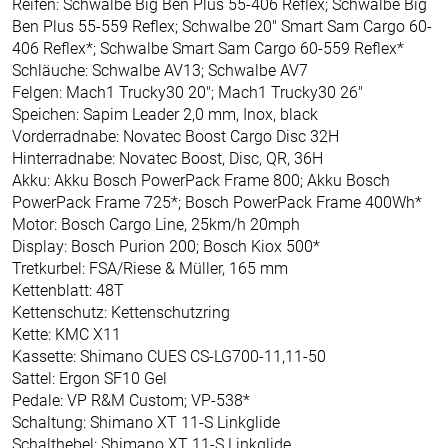
Reifen: Schwalbe Big Ben Plus 55-406 Reflex; Schwalbe Big
Ben Plus 55-559 Reflex; Schwalbe 20" Smart Sam Cargo 60-
406 Reflex*; Schwalbe Smart Sam Cargo 60-559 Reflex*
Schläuche: Schwalbe AV13; Schwalbe AV7
Felgen: Mach1 Trucky30 20"; Mach1 Trucky30 26"
Speichen: Sapim Leader 2,0 mm, Inox, black
Vorderradnabe: Novatec Boost Cargo Disc 32H
Hinterradnabe: Novatec Boost, Disc, QR, 36H
Akku: Akku Bosch PowerPack Frame 800; Akku Bosch
PowerPack Frame 725*; Bosch PowerPack Frame 400Wh*
Motor: Bosch Cargo Line, 25km/h 20mph
Display: Bosch Purion 200; Bosch Kiox 500*
Tretkurbel: FSA/Riese & Müller, 165 mm
Kettenblatt: 48T
Kettenschutz: Kettenschutzring
Kette: KMC X11
Kassette: Shimano CUES CS-LG700-11,11-50
Sattel: Ergon SF10 Gel
Pedale: VP R&M Custom; VP-538*
Schaltung: Shimano XT 11-S Linkglide
Schalthebel: Shimano XT 11-S Linkglide