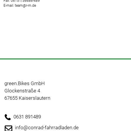
Fax: 06151/36686-489
E-mail: team@r-m.de
green.Bikes GmbH
Glockenstraße 4
67655 Kaiserslautern
0631 891489
info@conrad-fahrradladen.de