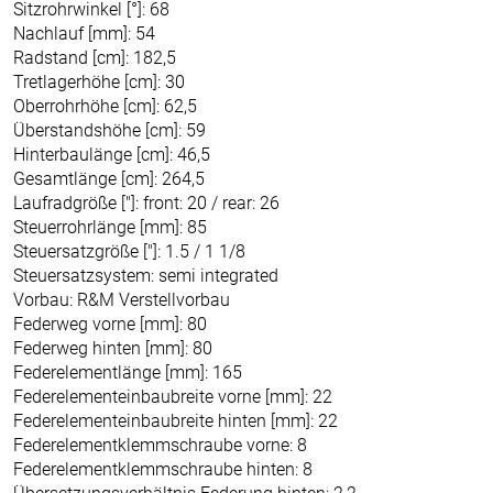
Sitzrohrwinkel [°]: 68
Nachlauf [mm]: 54
Radstand [cm]: 182,5
Tretlagerhöhe [cm]: 30
Oberrohrhöhe [cm]: 62,5
Überstandshöhe [cm]: 59
Hinterbaulänge [cm]: 46,5
Gesamtlänge [cm]: 264,5
Laufradgröße ["]: front: 20 / rear: 26
Steuerrohrlänge [mm]: 85
Steuersatzgröße ["]: 1.5 / 1 1/8
Steuersatzsystem: semi integrated
Vorbau: R&M Verstellvorbau
Federweg vorne [mm]: 80
Federweg hinten [mm]: 80
Federelementlänge [mm]: 165
Federelementeinbaubreite vorne [mm]: 22
Federelementeinbaubreite hinten [mm]: 22
Federelementklemmschraube vorne: 8
Federelementklemmschraube hinten: 8