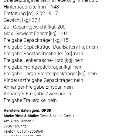
Übersetzungsverhältnis Federung hinten: 2,2
Hinterbaubreite [mm]: 148
Entfaltung [m]: 2,02 - 9,17
Gewicht [kg]: 37,1
Zul. Gesamtgewicht [kg]: 200
Max. Gewicht Fahrer [kg]: 110
Freigabe Gepäckträger [kg]: 15
Freigabe Gepäckträger DualBattery [kg]: nein
Freigabe Packtaschenhalter [kg]: nein
Freigabe Lenkertasche/Korb [kg]: nein
Freigabe Frontgepäckträger [kg]: nein
Freigabe Cargo-Frontgepäckträger [kg]: nein
Kindersitzfreigabe Gepäckträger: nein
Anhänger-Freigabe Einspur: nein
Anhänger-Freigabe Zweispur: ja
Freigabe Trailerbike: nein
Herstellerdaten gem. GPSR
Marke Riese & Müller:
Riese & Müller GmbH
Am Alten Graben 2
64367 Mühltal
Telefon: 06151/36686-0