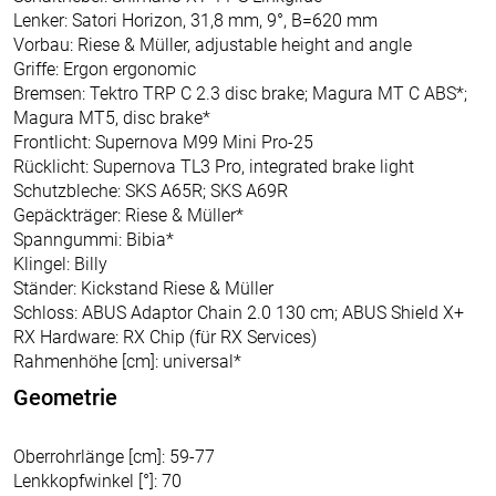
Lenker: Satori Horizon, 31,8 mm, 9°, B=620 mm
Vorbau: Riese & Müller, adjustable height and angle
Griffe: Ergon ergonomic
Bremsen: Tektro TRP C 2.3 disc brake; Magura MT C ABS*;
Magura MT5, disc brake*
Frontlicht: Supernova M99 Mini Pro-25
Rücklicht: Supernova TL3 Pro, integrated brake light
Schutzbleche: SKS A65R; SKS A69R
Gepäckträger: Riese & Müller*
Spanngummi: Bibia*
Klingel: Billy
Ständer: Kickstand Riese & Müller
Schloss: ABUS Adaptor Chain 2.0 130 cm; ABUS Shield X+
RX Hardware: RX Chip (für RX Services)
Rahmenhöhe [cm]: universal*
Geometrie
Oberrohrlänge [cm]: 59-77
Lenkkopfwinkel [°]: 70