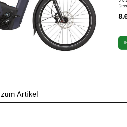
pro S
Gros
8.
I
 zum Artikel