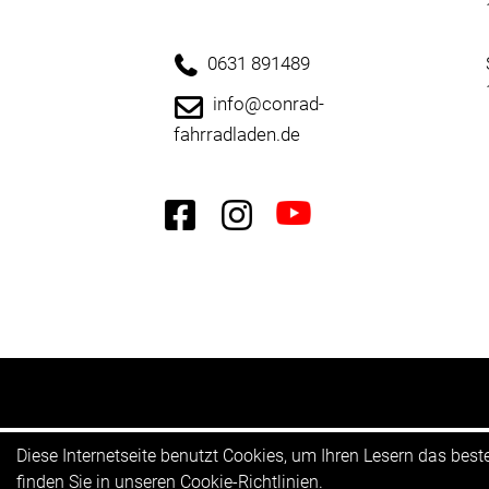
0631 891489
info@conrad-
fahrradladen.de
Diese Internetseite benutzt Cookies, um Ihren Lesern das bes
finden Sie in unseren
Cookie-Richtlinien
.