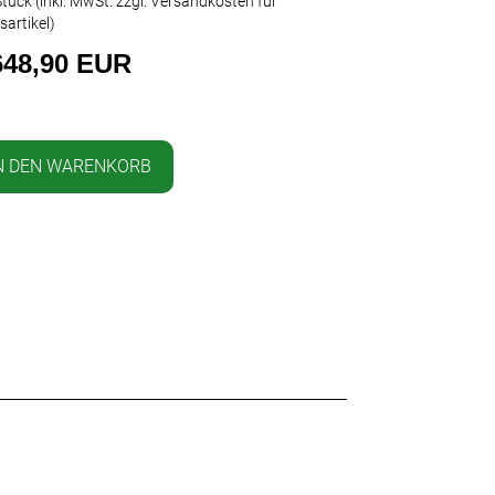
tück (inkl. MwSt. zzgl.
Versandkosten für
sartikel
)
648,90 EUR
N DEN WARENKORB