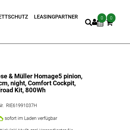
ETTSCHUTZ
LEASINGPARTNER
0
0
ese & Müller Homage5 pinion,
cm, night, Comfort Cockpit,
froad Kit, 800Wh
.Nr. RIE61991037H
sofort im Laden verfügbar