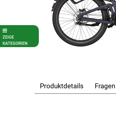
ZEIGE
KATEGORIEN
Fahrradkatalog
Kinder-
Jugendfahrräder
E-Bikes
Produktdetails
Fragen
E-Cargo
E-City
E-Kompakt
E-MTB